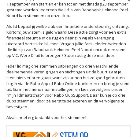
1 september van start en er kan tot en met dinsdag 23 september
gestemd worden. Iedereen die lid is van Rabobank Helmond Peel
Noord kan stemmen op onze club.
Als lid bepaal jij welke club een financiële ondersteuning ontvangt.
Kortom: jouw stem is geld waard! Deze actie zorgt voor een extra
financieel steuntje in de rug en daar zijn wij als vereniging
uiteraard hartstikke blij mee. Vragen jullie familieleden/vrienden
die lid zijn van Rabobank Helmond Peel Noord om ook een stem
op V.C. Were Di uit te brengen? Stuur rustig deze mail door.
Ieder lid mag drie stemmen uitbrengen op drie verschillende
deelnemende verenigingen en stichtingen uit de buurt. Laat je
stem niet verloren gaan, want zij kunnen het zo goed gebruiken.
Log in via de Rabo App of Rabo Online bankieren en breng je stem
uit. Ga in het menu naar instellingen, en kies vervolgens onder
"mijn lidmaatschap" voor Rabo ClubSupport. Daar kun je op drie
clubs stemmen, door ze eerst te selecteren en dit vervolgens te
bevestigen.
Alvast heel erg bedankt voor het stemmen!