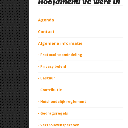
Hoofdmenu vc Were Di
Agenda
Contact
Algemene informatie
- Protocol teamindeling
- Privacy beleid
- Bestuur
- Contributie
- Huishoudelijk reglement
- Gedragsregels
- Vertrouwenspersoon