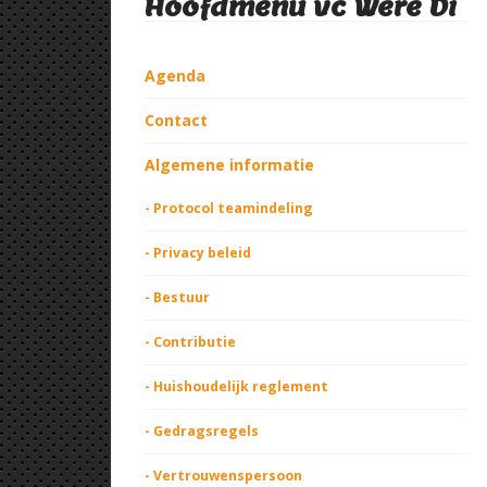
Hoofdmenu vc Were Di
Agenda
Contact
Algemene informatie
- Protocol teamindeling
- Privacy beleid
- Bestuur
- Contributie
- Huishoudelijk reglement
- Gedragsregels
- Vertrouwenspersoon