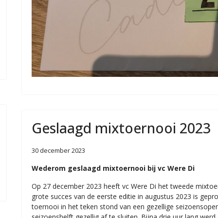
Geslaagd mixtoernooi 2023
30 december 2023
Wederom geslaagd mixtoernooi bij vc Were Di
Op 27 december 2023 heeft vc Were Di het tweede mixtoer
grote succes van de eerste editie in augustus 2023 is gep
toernooi in het teken stond van een gezellige seizoensope
seizoenshelft gezellig af te sluiten. Bijna drie uur lang we