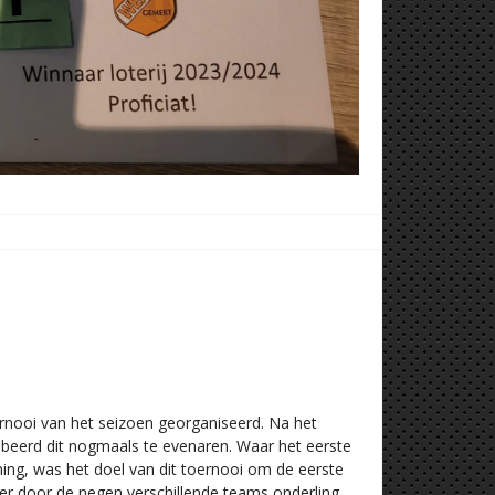
nooi van het seizoen georganiseerd. Na het
robeerd dit nogmaals te evenaren. Waar het eerste
ning, was het doel van dit toernooi om de eerste
rd er door de negen verschillende teams onderling