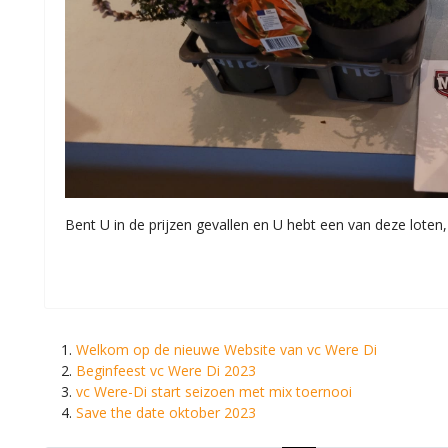
Bent U in de prijzen gevallen en U hebt een van deze loten
Welkom op de nieuwe Website van vc Were Di
Beginfeest vc Were Di 2023
vc Were-Di start seizoen met mix toernooi
Save the date oktober 2023