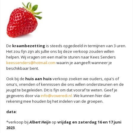
De
kraambezetting
is steeds opgedeeld in termijnen van 3 uren.
Het zou fijn zijn als jullie ons bij deze verkoop zouden willen
helpen. Wij vragen om een mail te sturen naar Kees Senders
keessenders@hotmail.com
waarin je aangeeft wanneer je
beschikbaar bent.
Ook bij de
huis aan huis
verkoop zoeken we ouders, opa's of
oma's, vrienden of kennissen die ons willen ondersteunen en de
jeugd te begeleiden. Dit is fijn om dat vooraf te weten. Geef je
gegevens door via
info@vcweredi.nl
.We kunnen hier dan
rekening mee houden bij het indelen van de groepen.
data:
*verkoop bij
Albert Heijn
op
vrijdag en zaterdag 16 en 17 juni
2023
.