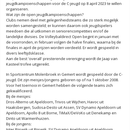
jeugdkampioenschappen voor de C-jeugd op 8 april 2023 te willen
organiseren.
Wat zijn de open jeugdkampioenschappen?
Clubs nemen deel met gelegenheidsteams die zo sterk mogelijk
worden samengesteld; er kunnen daarom ook jeugdspelers
meedoen die al uitkomen in seniorencompetities en/of de
landelijke divisies. De Volleybaldirect Open begint in januari met
de voorronden, in februari volgen de halve finales, waarna bij de
finales in april de prijzen worden verdeeld. Er wordt gespeeld in
divers leeftijdsklasse.
Aan de best 'overall' presterende vereniging wordt de Jaap van
Kasteel trofee uitgereikt.
In Sportcentrum Molenbroek in Gemert wordt gespeeld door de C-
jeugd. Dit zijn meisjes/jongens geboren op of na 1 oktober 2008.
Voor het toernooi in Gemert hebben de volgende teams zich
gekwalificeerd.
Bij de meisjes:
Dros-Alterno uit Apeldoorn, Trivos uit Wijchen, Havoc uit
Haaksbergen, Sudosa-Desto uit Assen, SV Dynamo Apeldoorn uit
Apeldoorn, Apollo 8 uit Borne, TiMaX/DeVoKo uit Denekamp en
Dinto uit Warmenhuizen.
Bij de jongens:
Inter Rijswijk uit Rijswijk, SV Dynamo Apeldoorn uit Apeldoorn,