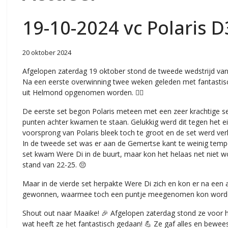
19-10-2024 vc Polaris D
20 oktober 2024
Afgelopen zaterdag 19 oktober stond de tweede wedstrijd van
Na een eerste overwinning twee weken geleden met fantasti
uit Helmond opgenomen worden. ❤️‍🔥
De eerste set begon Polaris meteen met een zeer krachtige 
punten achter kwamen te staan. Gelukkig werd dit tegen het e
voorsprong van Polaris bleek toch te groot en de set werd ver
In de tweede set was er aan de Gemertse kant te weinig tempo
set kwam Were Di in de buurt, maar kon het helaas net niet 
stand van 22-25. 😔
Maar in de vierde set herpakte Were Di zich en kon er na een 
gewonnen, waarmee toch een puntje meegenomen kon worde
Shout out naar Maaike! 🎉 Afgelopen zaterdag stond ze voor he
wat heeft ze het fantastisch gedaan! 💪 Ze gaf alles en bewee