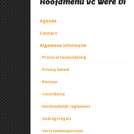
Hoofdmenu vc Were Di
Agenda
Contact
Algemene informatie
- Protocol teamindeling
- Privacy beleid
- Bestuur
- Contributie
- Huishoudelijk reglement
- Gedragsregels
- Vertrouwenspersoon