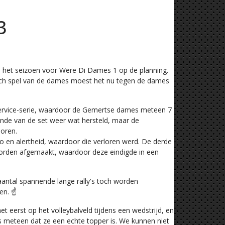
3
 het seizoen voor Were Di Dames 1 op de planning.
sch spel van de dames moest het nu tegen de dames
service-serie, waardoor de Gemertse dames meteen 7
inde van de set weer wat hersteld, maar de
loren.
 en alertheid, waardoor die verloren werd. De derde
worden afgemaakt, waardoor deze eindigde in een
aantal spannende lange rally's toch worden
n. ☝️
t eerst op het volleybalveld tijdens een wedstrijd, en
s meteen dat ze een echte topper is. We kunnen niet